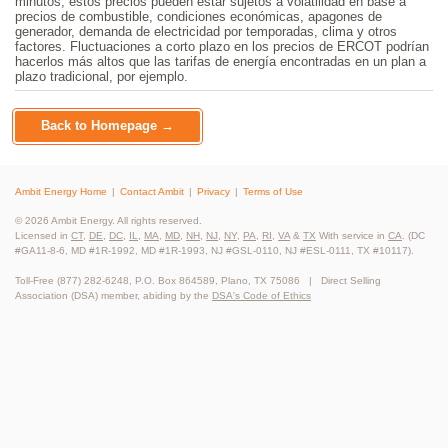
minutos, estos precios pueden estar sujetos a volatilidad en base a
precios de combustible, condiciones económicas, apagones de
generador, demanda de electricidad por temporadas, clima y otros
factores. Fluctuaciones a corto plazo en los precios de ERCOT podrían
hacerlos más altos que las tarifas de energía encontradas en un plan a
plazo tradicional, por ejemplo.
Back to Homepage →
Ambit Energy Home
Contact Ambit
Privacy
Terms of Use
© 2026 Ambit Energy. All rights reserved.
Licensed in
CT
,
DE
,
DC
,
IL
,
MA
,
MD
,
NH
,
NJ
,
NY
,
PA
,
RI
,
VA
&
TX
With service in
CA
. (DC
#GA11-8-6, MD #1R-1992, MD #1R-1993, NJ #GSL-0110, NJ #ESL-0111, TX #10117).
Toll-Free (877) 282-6248, P.O. Box 864589, Plano, TX 75086 | Direct Selling
Association (DSA) member, abiding by the
DSA's Code of Ethics