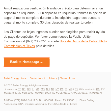
Ambit realiza una verificación blanda de crédito para determinar si un
depósito es requerido. Si un depósito es requerido, tendrás la opción de
pagar el monto completo durante la inscripción, pagar dos cuotas o
pagar el monto completo 30 días después de realizar tu orden.
Los Clientes de bajos ingresos pueden ser elegibles para recibir ayuda
de pago de depósito. Por favor comuníquese la Public Utility
Commission al (877) 235-7225 o visite
Hoja de Datos de la Public Utility
Commission of Texas
para detalles.
Back to Homepage →
Ambit Energy Home
Contact Ambit
Privacy
Terms of Use
© 2026 Ambit Energy. All rights reserved.
Licensed in
CT
,
DE
,
DC
,
IL
,
MA
,
MD
,
NH
,
NJ
,
NY
,
PA
,
RI
,
VA
&
TX
With service in
CA
. (DC
#GA11-8-6, MD #1R-1992, MD #1R-1993, NJ #GSL-0110, NJ #ESL-0111, TX #10117).
Toll-Free (877) 282-6248, P.O. Box 864589, Plano, TX 75086 | Direct Selling
Association (DSA) member, abiding by the
DSA's Code of Ethics