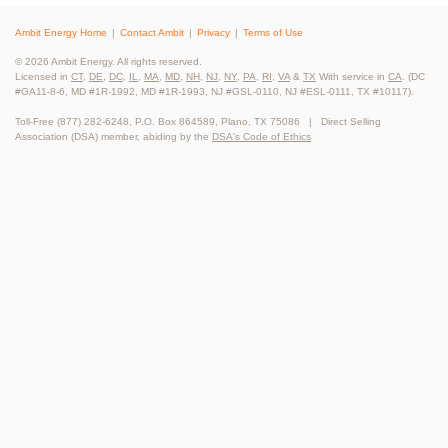
Ambit Energy Home
Contact Ambit
Privacy
Terms of Use
© 2026 Ambit Energy. All rights reserved.
Licensed in
CT
,
DE
,
DC
,
IL
,
MA
,
MD
,
NH
,
NJ
,
NY
,
PA
,
RI
,
VA
&
TX
With service in
CA
. (DC
#GA11-8-6, MD #1R-1992, MD #1R-1993, NJ #GSL-0110, NJ #ESL-0111, TX #10117).
Toll-Free (877) 282-6248, P.O. Box 864589, Plano, TX 75086 | Direct Selling
Association (DSA) member, abiding by the
DSA's Code of Ethics