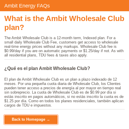
Ambit Energy FAQs
What is the Ambit Wholesale Club
plan?
The Ambit Wholesale Club is a 12-month term, Indexed plan. For a
small daily Wholesale Club Fee, customers get access to wholesale
real-time energy prices without any markups. Wholesale Club fee is
$0.99/day if you are on automatic payments or $1.25/day if not. As with
all residential plans, TDU fees & taxes also apply.
¿Qué es el plan Ambit Wholesale Club?
El plan de Ambit Wholesale Club es un plan a plazo indexado de 12
meses. Por una pequeña cuota diaria de Wholesale Club, los Clientes
pueden tener acceso a precios de energía al por mayor en tiempo real
sin sobreprecio. La cuota de Wholesale Club es de $0.99 por día si
estás inscrito en pagos automáticos, si no estás inscrito la cuota es de
$1.25 por día. Como en todos los planes residenciales, también aplican
cargos de TDU e impuestos.
Back to Homepage →