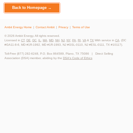
Back to Homepage →
Ambit Energy Home
Contact Ambit
Privacy
Terms of Use
© 2026 Ambit Energy. All rights reserved.
Licensed in
CT
,
DE
,
DC
,
IL
,
MA
,
MD
,
NH
,
NJ
,
NY
,
PA
,
RI
,
VA
&
TX
With service in
CA
. (DC
#GA11-8-6, MD #1R-1992, MD #1R-1993, NJ #GSL-0110, NJ #ESL-0111, TX #10117).
Toll-Free (877) 282-6248, P.O. Box 864589, Plano, TX 75086 | Direct Selling
Association (DSA) member, abiding by the
DSA's Code of Ethics