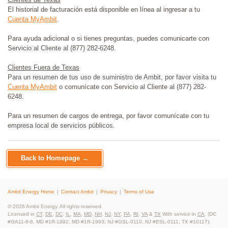
El historial de facturación está disponible en línea al ingresar a tu
Cuenta MyAmbit
.
Para ayuda adicional o si tienes preguntas, puedes comunicarte con
Servicio al Cliente al (877) 282-6248.
Clientes Fuera de Texas
Para un resumen de tus uso de suministro de Ambit, por favor visita tu
Cuenta MyAmbit
o comunícate con Servicio al Cliente al (877) 282-
6248.
Para un resumen de cargos de entrega, por favor comunícate con tu
empresa local de servicios públicos.
Back to Homepage →
Ambit Energy Home
Contact Ambit
Privacy
Terms of Use
© 2026 Ambit Energy. All rights reserved.
Licensed in
CT
,
DE
,
DC
,
IL
,
MA
,
MD
,
NH
,
NJ
,
NY
,
PA
,
RI
,
VA
&
TX
With service in
CA
. (DC
#GA11-8-6, MD #1R-1992, MD #1R-1993, NJ #GSL-0110, NJ #ESL-0111, TX #10117).